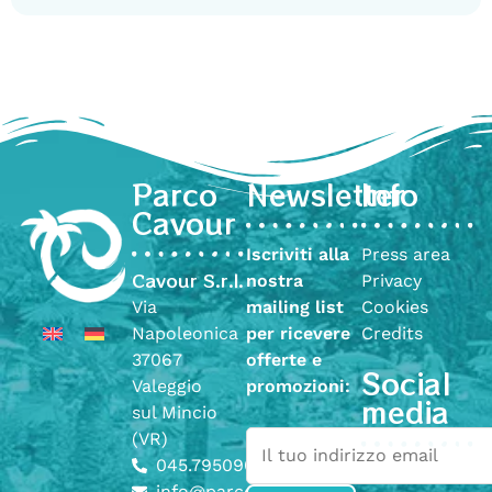
Parco
Newsletter
Info
Cavour
Iscriviti alla
Press area
Cavour S.r.l.
nostra
Privacy
Via
mailing list
Cookies
Napoleonica
per ricevere
Credits
37067
offerte e
Social
Valeggio
promozioni:
media
sul Mincio
(VR)
045.7950904
info@parcocavour.it