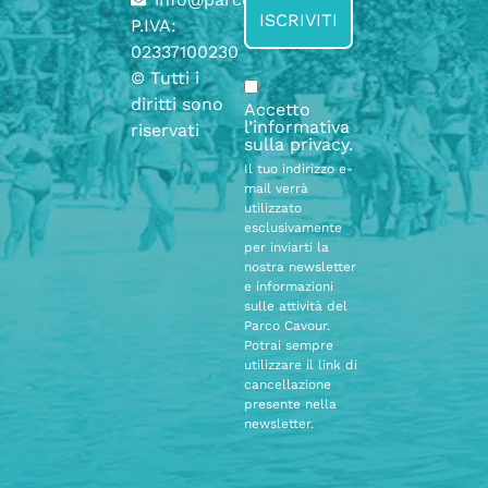
P.IVA:
02337100230
© Tutti i
diritti sono
Accetto
l’informativa
riservati
sulla
privacy
.
Il tuo indirizzo e-
mail verrà
utilizzato
esclusivamente
per inviarti la
nostra newsletter
e informazioni
sulle attività del
Parco Cavour.
Potrai sempre
utilizzare il link di
cancellazione
presente nella
newsletter.