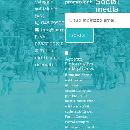
Social
Valeggio
promozioni:
media
sul Mincio
(VR)
045.7950904
info@parcocavour.it
P.IVA:
02337100230
© Tutti i
diritti sono
Accetto
l’informativa
riservati
sulla
privacy
.
Il tuo indirizzo e-
mail verrà
utilizzato
esclusivamente
per inviarti la
nostra newsletter
e informazioni
sulle attività del
Parco Cavour.
Potrai sempre
utilizzare il link di