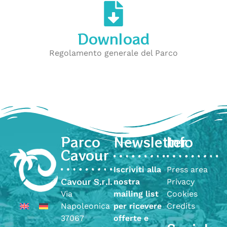
Download
Regolamento generale del Parco
Parco
Newsletter
Info
Cavour
Iscriviti alla
Press area
Cavour S.r.l.
nostra
Privacy
Via
mailing list
Cookies
Napoleonica
per ricevere
Credits
37067
offerte e