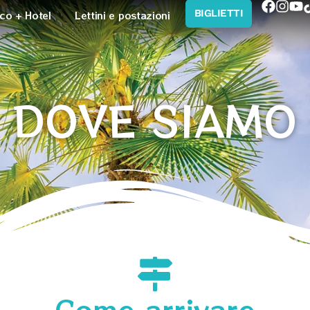
BIGLIETTI
co + Hotel
Lettini e postazioni
DOVE SIAMO
Come arrivare