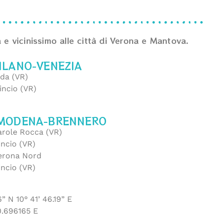
 e vicinissimo alle città di Verona e Mantova.
ILANO-VENEZIA
rda (VR)
incio (VR)
 MODENA-BRENNERO
role Rocca (VR)
incio (VR)
erona Nord
incio (VR)
” N 10° 41’ 46.19” E
0.696165 E