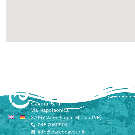
Parco Cavour
Cavour S.r.l.
Via Napoleonica
37067 Valeggio sul Mincio (VR)
045.7950904
info@parcocavour.it