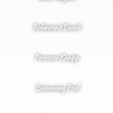
Robinson's Beach
Percorso Kneipp
Swimming Pool