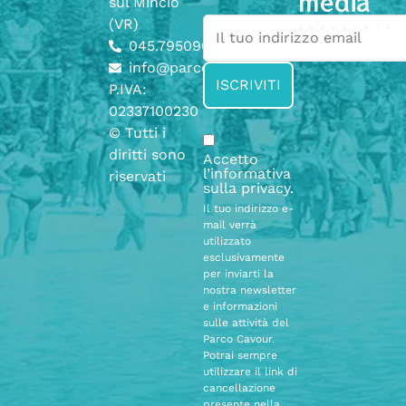
media
sul Mincio
(VR)
045.7950904
info@parcocavour.it
P.IVA:
02337100230
© Tutti i
diritti sono
Accetto
l’informativa
riservati
sulla
privacy
.
Il tuo indirizzo e-
mail verrà
utilizzato
esclusivamente
per inviarti la
nostra newsletter
e informazioni
sulle attività del
Parco Cavour.
Potrai sempre
utilizzare il link di
cancellazione
presente nella