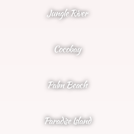
Jungle River
NOVITÀ 2025
Cocobay
Palm Beach
Paradise Island