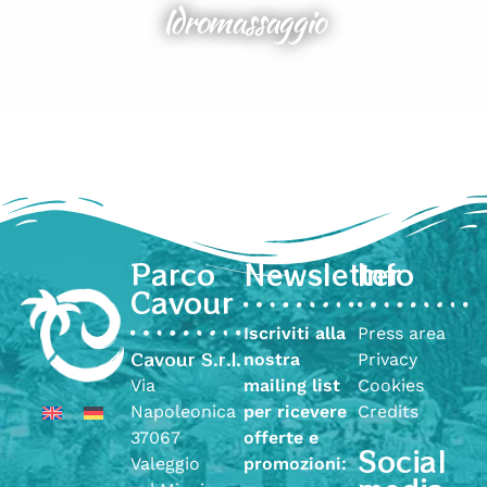
Idromassaggio
Parco
Newsletter
Info
Cavour
Iscriviti alla
Press area
Cavour S.r.l.
nostra
Privacy
Via
mailing list
Cookies
Napoleonica
per ricevere
Credits
37067
offerte e
Social
Valeggio
promozioni: