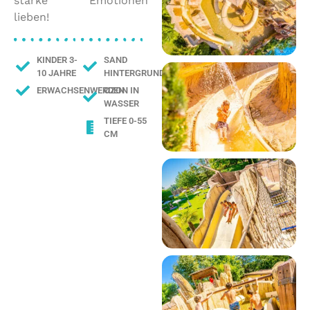
starke Emotionen
lieben!
KINDER 3-
SAND
10 JAHRE
HINTERGRUND
OZON IN
ERWACHSENWERDEN
WASSER
TIEFE 0-55
CM