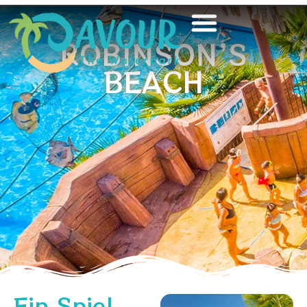
ROBINSON’S
BEACH
Ein Spiel