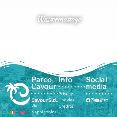
Wassermassage
Parco
Info
Social
Cavour
media
Privacy
Cavour S.r.l.
Cookies
Via
Credits
Napoleonica