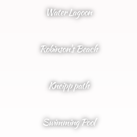
Water Lagoon
Robinson's Beach
Kneipp path
Swimming Pool