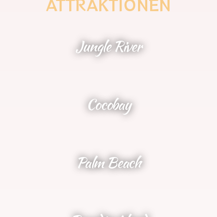
ATTRAKTIONEN
Jungle River
NEU 2025
Cocobay
Palm Beach