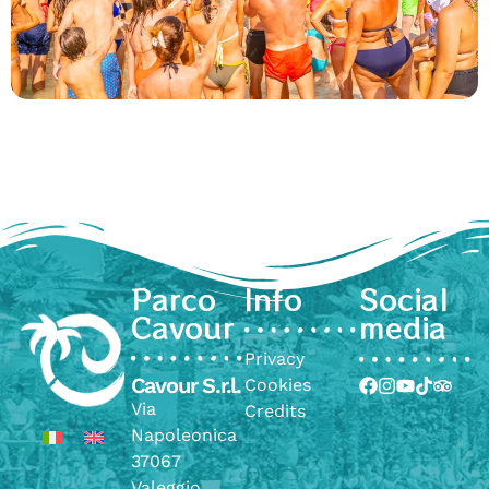
Parco
Info
Social
Cavour
media
Privacy
Cavour S.r.l.
Cookies
Via
Credits
Napoleonica
37067
Valeggio