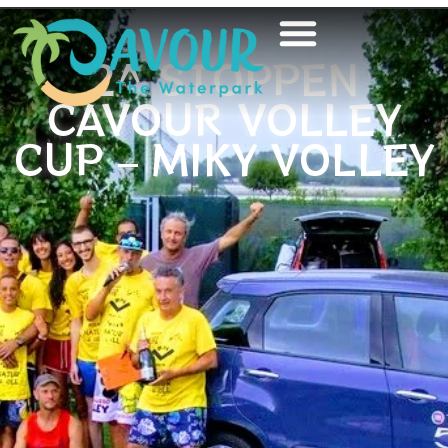
2^ STOPPEN
CAVOUR VOLLEY
CUP – MIKY VOLLEY