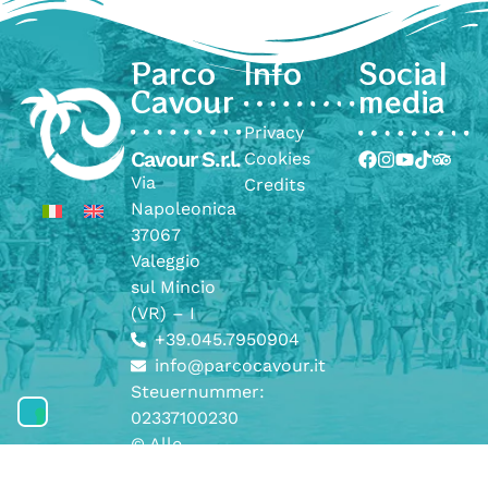
Parco
Info
Social
Cavour
media
Privacy
Cavour S.r.l.
Cookies
Via
Credits
Napoleonica
37067
Valeggio
sul Mincio
(VR) – I
+39.045.7950904
info@parcocavour.it
Steuernummer:
02337100230
© Alle
Rechte